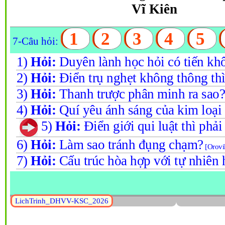
Vĩ Kiên
1
2
3
4
5
7-Câu hỏi:
1)
Hỏi:
Duyên lành học hỏi có tiến kh
2)
Hỏi:
Điển trụ nghẹt không thông thì
3)
Hỏi:
Thanh trược phân minh ra sao?
4)
Hỏi:
Quí yêu ánh sáng của kim loại 
5)
Hỏi:
Điển giới qui luật thì phải
6)
Hỏi:
Làm sao tránh đụng chạm?
[Orovi
7)
Hỏi:
Cấu trúc hòa hợp với tự nhiên 
LichTrinh_DHVV-KSC_2026